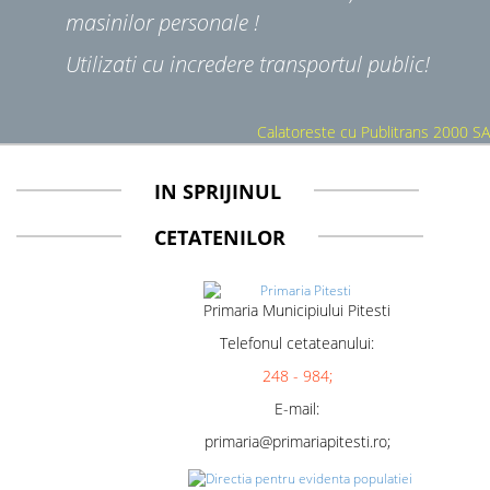
masinilor personale !
Utilizati cu incredere transportul public!
Calatoreste cu Publitrans 2000 SA
IN SPRIJINUL
CETATENILOR
Primaria Municipiului Pitesti
Telefonul cetateanului:
248 - 984;
E-mail:
primaria@primariapitesti.ro;