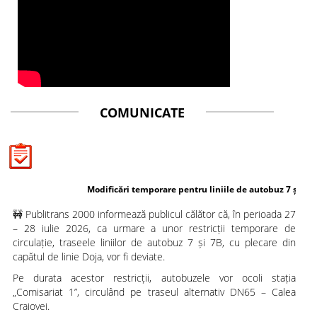
COMUNICATE
Modificări temporare pentru liniile de autobuz 7 și 7B
🚧 Publitrans 2000 informează publicul călător că, în perioada 27
– 28 iulie 2026, ca urmare a unor restricții temporare de
circulație, traseele liniilor de autobuz 7 și 7B, cu plecare din
capătul de linie Doja, vor fi deviate.
Pe durata acestor restricții, autobuzele vor ocoli stația
„Comisariat 1”, circulând pe traseul alternativ DN65 – Calea
Craiovei.