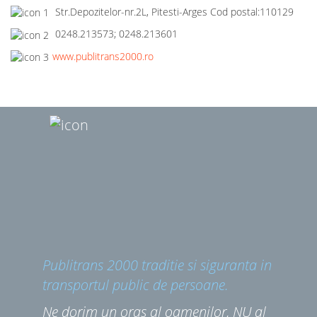
Str.Depozitelor-nr.2L, Pitesti-Arges Cod postal:110129
0248.213573; 0248.213601
www.publitrans2000.ro
Publitrans 2000 traditie si siguranta in
transportul public de persoane.
Ne dorim un oras al oamenilor, NU al