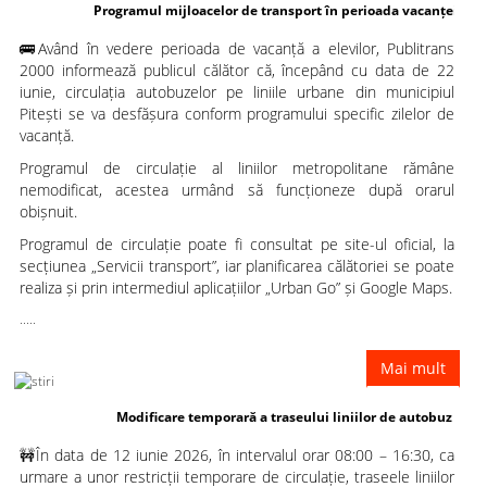
Programul mijloacelor de transport în perioada vacanței de vară a
🚌Având în vedere perioada de vacanță a elevilor, Publitrans
elevilor
2000 informează publicul călător că, începând cu data de 22
iunie, circulația autobuzelor pe liniile urbane din municipiul
Pitești se va desfășura conform programului specific zilelor de
vacanță.
Programul de circulație al liniilor metropolitane rămâne
nemodificat, acestea urmând să funcționeze după orarul
obișnuit.
Programul de circulație poate fi consultat pe site-ul oficial, la
secțiunea „Servicii transport”, iar planificarea călătoriei se poate
realiza și prin intermediul aplicațiilor „Urban Go” și Google Maps.
.....
Mai mult
Modificare temporară a traseului liniilor de autobuz 7 și 7B
🚧În data de 12 iunie 2026, în intervalul orar 08:00 – 16:30, ca
urmare a unor restricții temporare de circulație, traseele liniilor