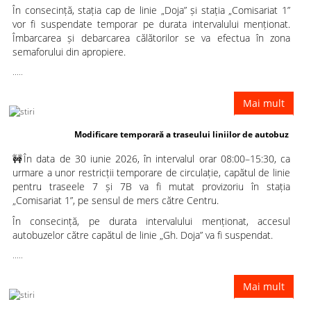
În consecință, stația cap de linie „Doja” și stația „Comisariat 1”
vor fi suspendate temporar pe durata intervalului menționat.
Îmbarcarea și debarcarea călătorilor se va efectua în zona
semaforului din apropiere.
.....
Mai mult
Modificare temporară a traseului liniilor de autobuz 7 și 7B
🚧În data de 30 iunie 2026, în intervalul orar 08:00–15:30, ca
urmare a unor restricții temporare de circulație, capătul de linie
pentru traseele 7 și 7B va fi mutat provizoriu în stația
„Comisariat 1”, pe sensul de mers către Centru.
În consecință, pe durata intervalului menționat, accesul
autobuzelor către capătul de linie „Gh. Doja” va fi suspendat.
.....
Mai mult