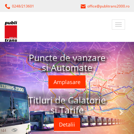
0248/213601
office@publitrans2000.ro
Puncte de vanzare
si Automate
Amplasare
Titluri de Calatorie
si Tarife
Detalii