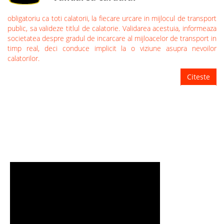
obligatoriu ca toti calatorii, la fiecare urcare in mijlocul de transport
public, sa valideze titlul de calatorie. Validarea acestuia, informeaza
societatea despre gradul de incarcare al mijloacelor de transport in
timp real, deci conduce implicit la o viziune asupra nevoilor
calatorilor.
Citeste
TUTORIALE