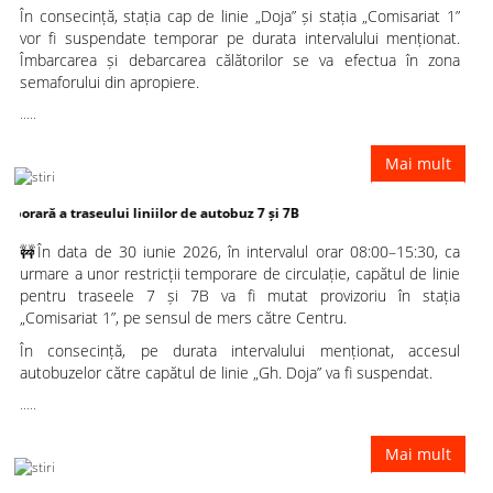
În consecință, stația cap de linie „Doja” și stația „Comisariat 1”
vor fi suspendate temporar pe durata intervalului menționat.
Îmbarcarea și debarcarea călătorilor se va efectua în zona
semaforului din apropiere.
.....
Mai mult
traseului liniilor de autobuz 7 și 7B
🚧În data de 30 iunie 2026, în intervalul orar 08:00–15:30, ca
urmare a unor restricții temporare de circulație, capătul de linie
pentru traseele 7 și 7B va fi mutat provizoriu în stația
„Comisariat 1”, pe sensul de mers către Centru.
În consecință, pe durata intervalului menționat, accesul
autobuzelor către capătul de linie „Gh. Doja” va fi suspendat.
.....
Mai mult