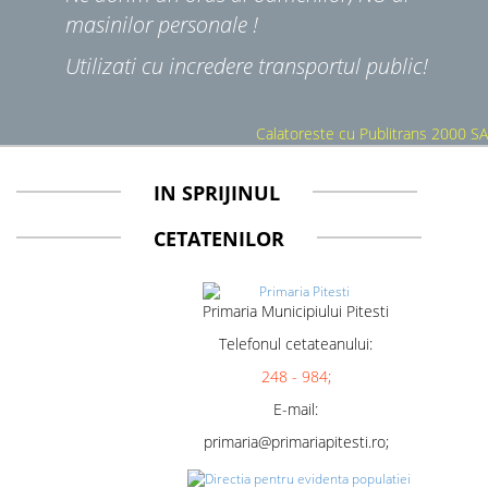
masinilor personale !
Utilizati cu incredere transportul public!
Calatoreste cu Publitrans 2000 SA
IN SPRIJINUL
CETATENILOR
Primaria Municipiului Pitesti
Telefonul cetateanului:
248 - 984;
E-mail:
primaria@primariapitesti.ro;