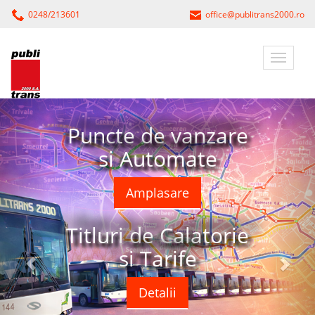
0248/213601
office@publitrans2000.ro
Puncte de vanzare
si Automate
Amplasare
Titluri de Calatorie
si Tarife
Detalii