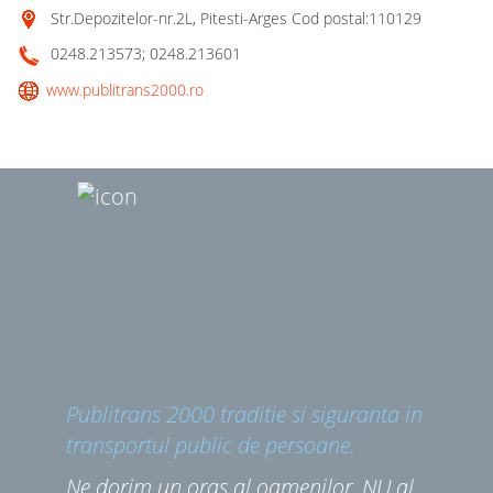
Str.Depozitelor-nr.2L, Pitesti-Arges Cod postal:110129
0248.213573; 0248.213601
www.publitrans2000.ro
Publitrans 2000 traditie si siguranta in
transportul public de persoane.
Ne dorim un oras al oamenilor, NU al