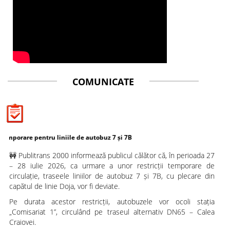
COMUNICATE
 pentru liniile de autobuz 7 și 7B
🚧 Publitrans 2000 informează publicul călător că, în perioada 27
– 28 iulie 2026, ca urmare a unor restricții temporare de
circulație, traseele liniilor de autobuz 7 și 7B, cu plecare din
capătul de linie Doja, vor fi deviate.
Pe durata acestor restricții, autobuzele vor ocoli stația
„Comisariat 1”, circulând pe traseul alternativ DN65 – Calea
Craiovei.