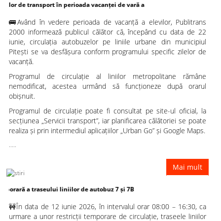
ransport în perioada vacanței de vară a
🚌Având în vedere perioada de vacanță a elevilor, Publitrans
elevilor
2000 informează publicul călător că, începând cu data de 22
iunie, circulația autobuzelor pe liniile urbane din municipiul
Pitești se va desfășura conform programului specific zilelor de
vacanță.
Programul de circulație al liniilor metropolitane rămâne
nemodificat, acestea urmând să funcționeze după orarul
obișnuit.
Programul de circulație poate fi consultat pe site-ul oficial, la
secțiunea „Servicii transport”, iar planificarea călătoriei se poate
realiza și prin intermediul aplicațiilor „Urban Go” și Google Maps.
.....
Mai mult
traseului liniilor de autobuz 7 și 7B
🚧În data de 12 iunie 2026, în intervalul orar 08:00 – 16:30, ca
urmare a unor restricții temporare de circulație, traseele liniilor