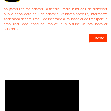
obligatoriu ca toti calatorii, la fiecare urcare in mijlocul de transport
public, sa valideze titlul de calatorie. Validarea acestuia, informeaza
societatea despre gradul de incarcare al mijloacelor de transport in
timp real, deci conduce implicit la o viziune asupra nevoilor
calatorilor.
Citeste
TUTORIALE