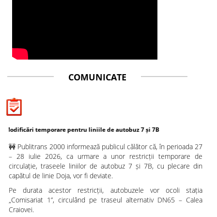
COMUNICATE
i temporare pentru liniile de autobuz 7 și 7B
🚧 Publitrans 2000 informează publicul călător că, în perioada 27
– 28 iulie 2026, ca urmare a unor restricții temporare de
circulație, traseele liniilor de autobuz 7 și 7B, cu plecare din
capătul de linie Doja, vor fi deviate.
Pe durata acestor restricții, autobuzele vor ocoli stația
„Comisariat 1”, circulând pe traseul alternativ DN65 – Calea
Craiovei.