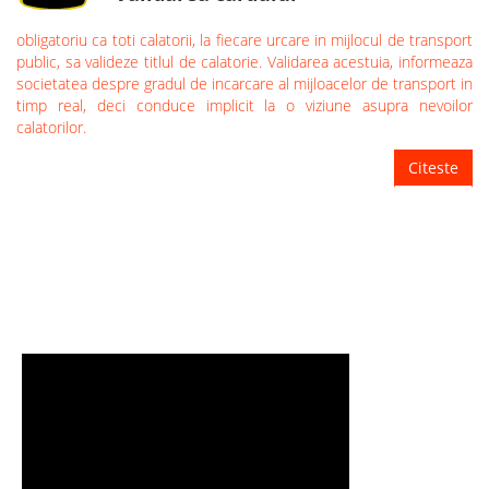
obligatoriu ca toti calatorii, la fiecare urcare in mijlocul de transport
public, sa valideze titlul de calatorie. Validarea acestuia, informeaza
societatea despre gradul de incarcare al mijloacelor de transport in
timp real, deci conduce implicit la o viziune asupra nevoilor
calatorilor.
Citeste
TUTORIALE