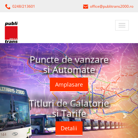
0248/213601
office@publitrans2000.ro
Puncte de vanzare
si Automate
Amplasare
Titluri de Calatorie
si Tarife
Detalii