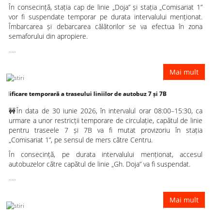
În consecință, stația cap de linie „Doja” și stația „Comisariat 1”
vor fi suspendate temporar pe durata intervalului menționat.
Îmbarcarea și debarcarea călătorilor se va efectua în zona
semaforului din apropiere.
.....
Mai mult
emporară a traseului liniilor de autobuz 7 și 7B
🚧În data de 30 iunie 2026, în intervalul orar 08:00–15:30, ca
urmare a unor restricții temporare de circulație, capătul de linie
pentru traseele 7 și 7B va fi mutat provizoriu în stația
„Comisariat 1”, pe sensul de mers către Centru.
În consecință, pe durata intervalului menționat, accesul
autobuzelor către capătul de linie „Gh. Doja” va fi suspendat.
.....
Mai mult