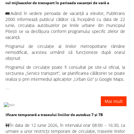
acelor de transport în perioada vacanței de vară a
🚌Având în vedere perioada de vacanță a elevilor, Publitrans
elevilor
2000 informează publicul călător că, începând cu data de 22
iunie, circulația autobuzelor pe liniile urbane din municipiul
Pitești se va desfășura conform programului specific zilelor de
vacanță.
Programul de circulație al liniilor metropolitane rămâne
nemodificat, acestea urmând să funcționeze după orarul
obișnuit.
Programul de circulație poate fi consultat pe site-ul oficial, la
secțiunea „Servicii transport”, iar planificarea călătoriei se poate
realiza și prin intermediul aplicațiilor „Urban Go” și Google Maps.
.....
Mai mult
emporară a traseului liniilor de autobuz 7 și 7B
🚧În data de 12 iunie 2026, în intervalul orar 08:00 – 16:30, ca
urmare a unor restricții temporare de circulație, traseele liniilor