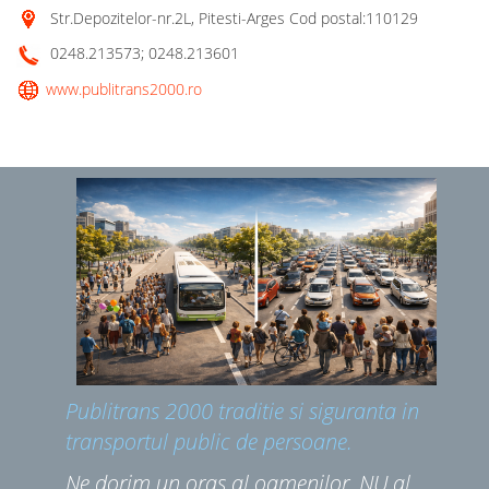
Str.Depozitelor-nr.2L, Pitesti-Arges Cod postal:110129
0248.213573; 0248.213601
www.publitrans2000.ro
Publitrans 2000 traditie si siguranta in
transportul public de persoane.
Ne dorim un oras al oamenilor, NU al