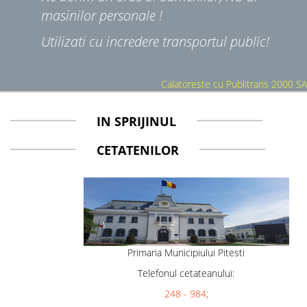
masinilor personale !
Utilizati cu incredere transportul public!
Calatoreste cu Publitrans 2000 SA
IN SPRIJINUL
CETATENILOR
Primaria Municipiului Pitesti
Telefonul cetateanului:
248 - 984;