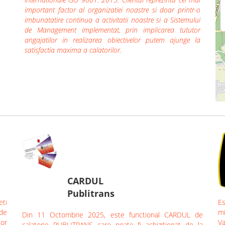
important factor al organizatiei noastre si doar printr-o
imbunatatire continua a activitatii noastre si a Sistemului
de Management implementat, prin implicarea tututor
angajatilor in realizarea obiectivelor putem ajunge la
satisfactia maxima a calatorilor.
CARDUL
Publitrans
eti
Es
 de
mi
Din 11 Octombrie 2025, este functional CARDUL de
lor
Va
calatorie PUBLITRANS care poate fi achizitionat de la