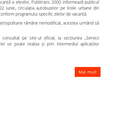
anță a elevilor, Publitrans 2000 informează publicul
2 iunie, circulația autobuzelor pe liniile urbane din
conform programului specific zilelor de vacanță.
r metropolitane rămâne nemodificat, acestea urmând să
consultat pe site-ul oficial, la secțiunea „Servicii
riei se poate realiza și prin intermediul aplicațiilor
Mai mult