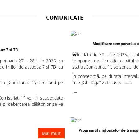
COMUNICATE
Modificare temporară a traseului liniilor de autobu
🚧În data de 30 iunie 2026, în int
 perioada 27 – 28 iulie 2026, ca
temporare de circulație, capătul de
le liniilor de autobuz 7 și 7B, cu
stația „Comisariat 1”, pe sensul d
În consecință, pe durata interval
ția „Comisariat 1”, circulând pe
linie „Gh. Doja” va fi suspendat.
.....
„Comisariat 1” vor fi suspendate
 și debarcarea călătorilor se va
Programul mijloacelor de transport în perioada vacanței de
Mai mult