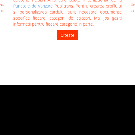
au
de
Punctele de Vanzare
Publitrans. Pentru crearea profilului
 in
co
si personalizarea cardului sunt necesare documente
specifice fiecarei categorii de calatori. Mai jos gasiti
informatii pentru fiecare categorie in parte.
Citeste
TUTORIALE