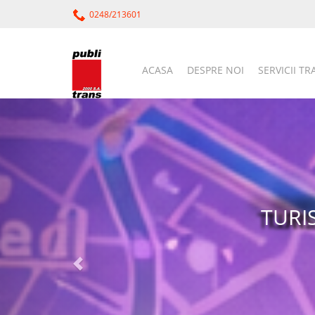
0248/213601
ACASA
DESPRE NOI
SERVICII T
Puncte d
Au
Am