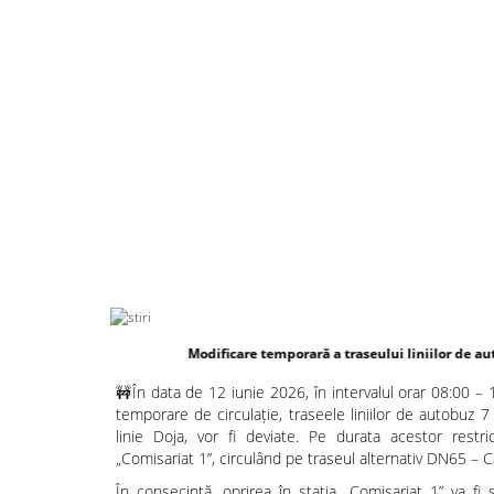
Modificare temporară a traseului liniilor de autobuz 7 și 7B
🚧În data de 12 iunie 2026, în intervalul orar 08:00 – 
temporare de circulație, traseele liniilor de autobuz 7
linie Doja, vor fi deviate. Pe durata acestor restric
„Comisariat 1”, circulând pe traseul alternativ DN65 – C
În consecință, oprirea în stația „Comisariat 1” va f