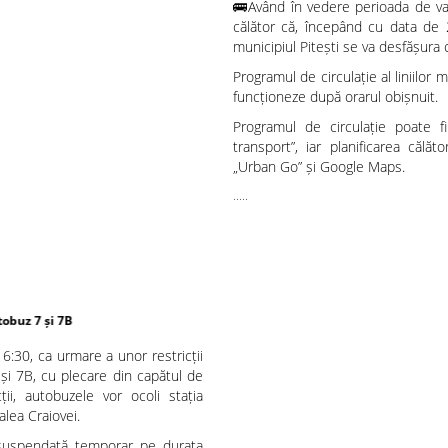
🚌Având în vedere perioada de vac
călător că, începând cu data de 2
municipiul Pitești se va desfășura 
Programul de circulație al liniilo
funcționeze după orarul obișnuit.
Programul de circulație poate fi 
transport”, iar planificarea călăto
„Urban Go” și Google Maps.
.....
16:30, ca urmare a unor restricții
 și 7B, cu plecare din capătul de
ții, autobuzele vor ocoli stația
alea Craiovei.
i suspendată temporar pe durata