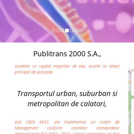
Publitrans 2000 S.A.,
societate cu capital majoritar de stat, avand ca obiect
principal de activitate:
Transportul urban, suburban si
metropolitan de calatori,
cod CAEN 4931, are implementat un sistem de
Management conform cerintelor standardelor
internationale ISO 9001: 2015. Clientul reprezinta cel mai