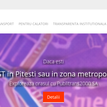
RANSPORT
PENTRU CALATORI
TRANSPARENTA INSTITUTIONALA
e vanzare si
Titluri de Ca
tomate
Tari
plasare
Detali