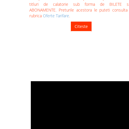
titluri de calatorie sub forma de BILETE s
ABONAMENTE. Preturile acestora le puteti consulta
rubrica
Oferte Tarifare
.
Citeste