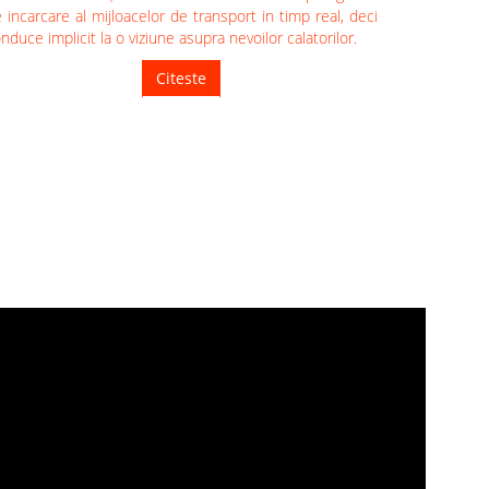
 incarcare al mijloacelor de transport in timp real, deci
nduce implicit la o viziune asupra nevoilor calatorilor.
Citeste