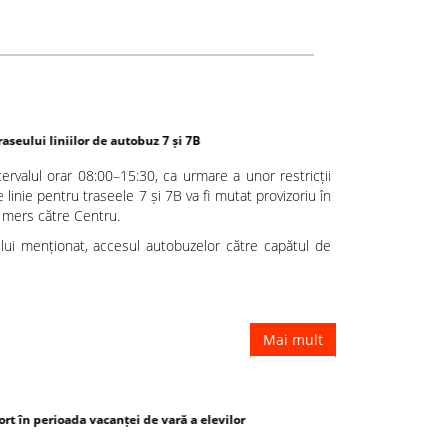
z 7 și 7B
ervalul orar 08:00–15:30, ca urmare a unor restricții
 linie pentru traseele 7 și 7B va fi mutat provizoriu în
e mers către Centru.
ului menționat, accesul autobuzelor către capătul de
Mai mult
 vară a elevilor