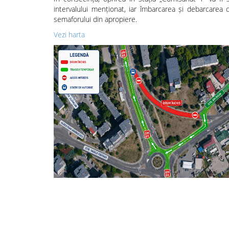
intervalului menționat, iar îmbarcarea și debarcarea c
semaforului din apropiere.
Vezi harta