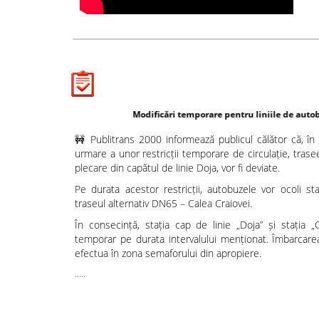
Modificări temporare pentru liniile de autobuz 7 și 7B
🚧 Publitrans 2000 informează publicul călător că, în
urmare a unor restricții temporare de circulație, trasee
plecare din capătul de linie Doja, vor fi deviate.
Pe durata acestor restricții, autobuzele vor ocoli sta
traseul alternativ DN65 – Calea Craiovei.
În consecință, stația cap de linie „Doja” și stația 
temporar pe durata intervalului menționat. Îmbarcarea
efectua în zona semaforului din apropiere.
.....