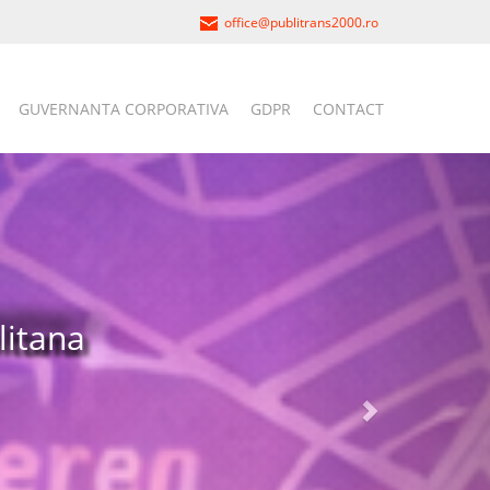
office@publitrans2000.ro
GUVERNANTA CORPORATIVA
GDPR
CONTACT
latorie si
fe
i